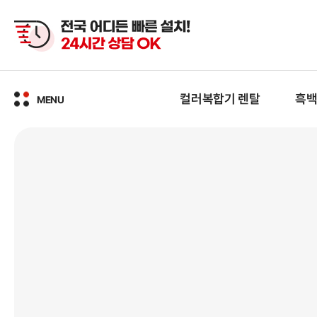
본문
바로가기
컬러복합기 렌탈
흑백
MENU