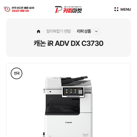
본문
MENU
바로가기
컬러복합기 렌탈
리퍼 상품
캐논 iR ADV DX C3730
전국