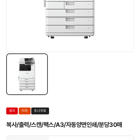
컬러
리퍼
토너무료
복사/출력/스캔/팩스/A3/자동양면인쇄/분당30매