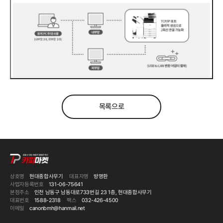
목록으로
상호명
현대종합사무기
대표자명
방명환
사업자등록번호
131-06-75641
본점주소
인천 남동구 남동대로733번길 23 1층, 현대종합사무기
대표번호
1588-2318
팩스
032-426-4500
이메일
canonbmh@hanmail.net