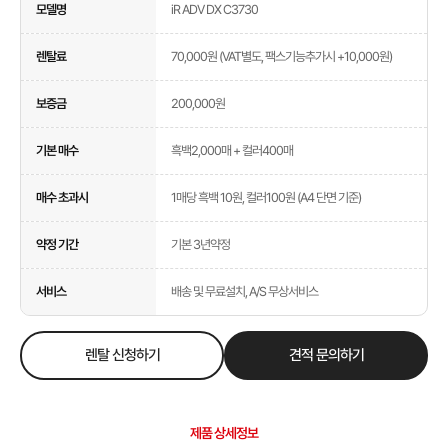
모델명
iR ADV DX C3730
렌탈료
70,000원 (VAT별도, 팩스기능추가시 +10,000원)
보증금
200,000원
기본 매수
흑백2,000매 + 컬러400매
매수 초과시
1매당 흑백 10원, 컬러100원 (A4 단면 기준)
약정 기간
기본 3년약정
서비스
배송 및 무료설치, A/S 무상서비스
렌탈 신청하기
견적 문의하기
제품 상세정보