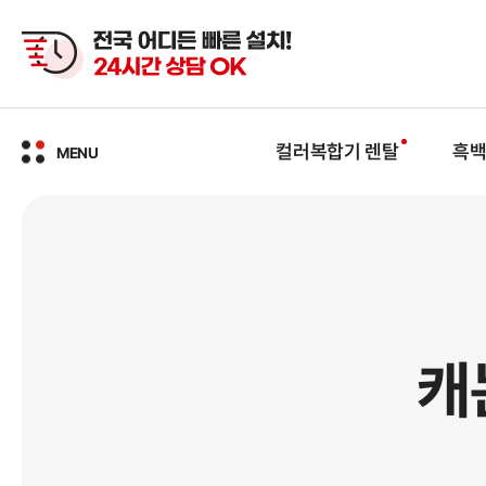
본문
바로가기
컬러복합기 렌탈
흑백
MENU
캐논