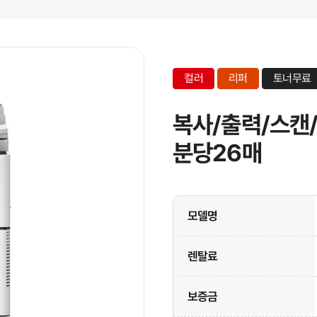
컬러
리퍼
토너무료
복사/출력/스캔
분당26매
모델명
렌탈료
보증금